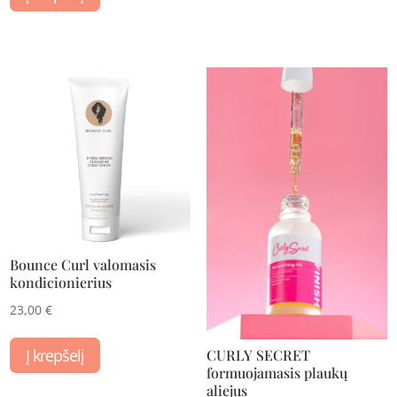
Bounce Curl valomasis
kondicionierius
23,00
€
Į krepšelį
CURLY SECRET
formuojamasis plaukų
aliejus