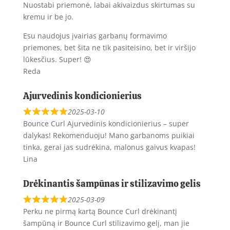
Nuostabi priemonė, labai akivaizdus skirtumas su
kremu ir be jo.
Esu naudojus įvairias garbanų formavimo
priemones, bet šita ne tik pasiteisino, bet ir viršijo
lūkesčius. Super! 😍
Reda
Ajurvedinis kondicionierius
2025-03-10
Bounce Curl Ajurvedinis kondicionierius – super
dalykas! Rekomenduoju! Mano garbanoms puikiai
tinka, gerai jas sudrėkina, malonus gaivus kvapas!
Lina
Drėkinantis šampūnas ir stilizavimo gelis
2025-03-09
Perku ne pirmą kartą Bounce Curl drėkinantį
šampūną ir Bounce Curl stilizavimo gelį, man jie