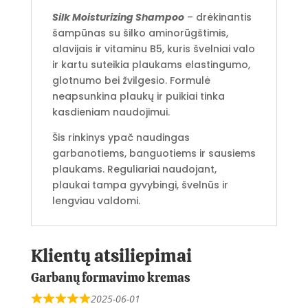
Silk Moisturizing Shampoo
– drėkinantis
šampūnas su šilko aminorūgštimis,
alavijais ir vitaminu B5, kuris švelniai valo
ir kartu suteikia plaukams elastingumo,
glotnumo bei žvilgesio. Formulė
neapsunkina plaukų ir puikiai tinka
kasdieniam naudojimui.
Šis rinkinys ypač naudingas
garbanotiems, banguotiems ir sausiems
plaukams. Reguliariai naudojant,
plaukai tampa gyvybingi, švelnūs ir
lengviau valdomi.
Klientų atsiliepimai
Garbanų formavimo kremas
2025-06-01