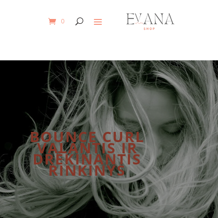
0
BOUNCE CURL
VALANTIS IR
DRĖKINANTIS
RINKINYS