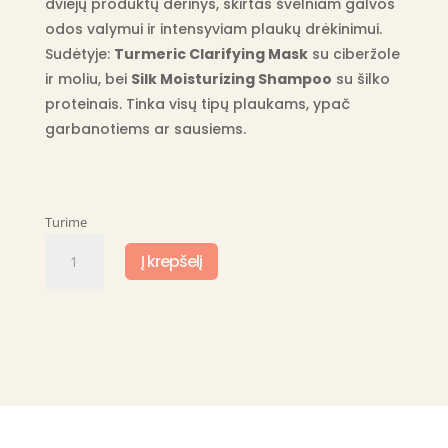
dviejų produktų derinys, skirtas švelniam galvos
odos valymui ir intensyviam plaukų drėkinimui.
Sudėtyje:
Turmeric Clarifying Mask
su ciberžole
ir moliu, bei
Silk Moisturizing Shampoo
su šilko
proteinais. Tinka visų tipų plaukams, ypač
garbanotiems ar sausiems.
Turime
produkto
Į krepšelį
kiekis:
Bounce
Curl
valantis
ir
drėkinantis
rinkinys