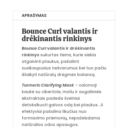
APRAŠYMAS
Bounce Curl valantis ir
drėkinantis rinkinys
Bounce Curl
valantis ir drėkinantis
rinkinys
sukurtas tiems, kurie siekia
atgaivinti plaukus, pašalinti
susikaupusius nešvarumus bei tuo pačiu
išlaikyti natūralų drėgmės balansą.
Turmeric Clarifying Mask
– valomoji
kaukė su ciberžole, moliu ir augaliniais
ekstraktais padeda švelniai
detoksikuoti galvos odą bei plaukus. Ji
efektyviai pašalina likučius nuo
formavimo priemonių, nepažeisdama
natūralios odos apsaugos.