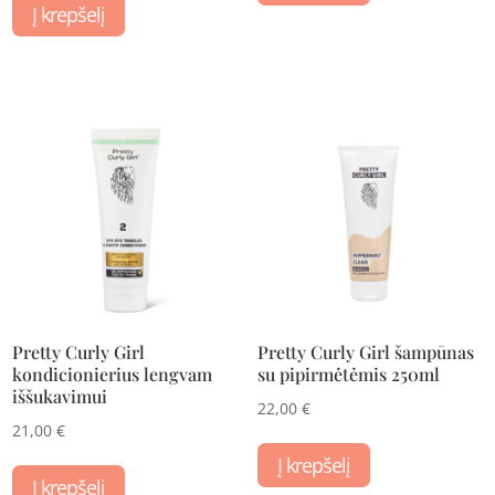
Į krepšelį
Pretty Curly Girl
Pretty Curly Girl šampūnas
kondicionierius lengvam
su pipirmėtėmis 250ml
iššukavimui
22,00
€
21,00
€
Į krepšelį
Į krepšelį