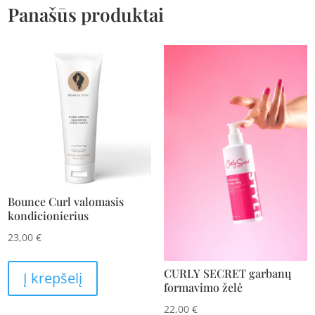
Panašūs produktai
Bounce Curl valomasis
kondicionierius
23,00
€
CURLY SECRET garbanų
Į krepšelį
formavimo želė
22,00
€