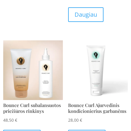
Daugiau
Bounce Curl subalansuotos
Bounce Curl Ajurvedinis
priežiūros rinkinys
kondicionierius garbanėms
48,50
€
28,00
€