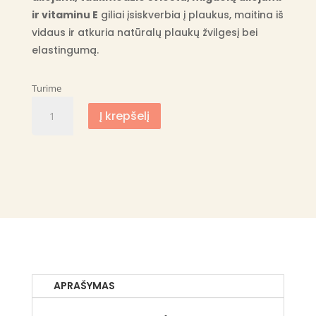
ir vitaminu E
giliai įsiskverbia į plaukus, maitina iš
vidaus ir atkuria natūralų plaukų žvilgesį bei
elastingumą.
Turime
produkto
Į krepšelį
kiekis:
Pretty
Curly
Girl
kondicionierius
lengvam
iššukavimui
APRAŠYMAS