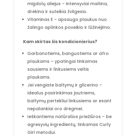
migdolų aliejus – intensyviai maitina,
drėkina ir suteikia žvilgesio.
Vitaminas E – apsaugo plaukus nuo
žalingo aplinkos poveikio ir lūžinėjimo.
Kam skirtas šis kondicionierius?
Garbanotiems, banguotiems ar afro
plaukams – ypatingai tinkamas
sausiems ir linkusiems veltis
plaukams.
Jei vengiate baltymų ir glicerino –
idealus pasirinkimas jautriems,
baltymų pertekliui linkusiems ar esant
nepalankiai oro drėgmei.
Ieškantiems natūralios priežiūros – be
agresyvių ingredientų, tinkamas Curly
Girl metodui.