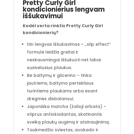
Pretty Curly Girl
kondicionierius lengvam
iššukavimui
Kodėl verta rinktis Pretty Curly Girl
kondicionierių?
Itin lengvas iššukavimas – „slip effect“
formulė leidžia greitai ir
neskausmingai iššukuoti net labai
susivėlusius plaukus.
Be baltymų ir glicerino – tinka
jautriems, baltymo pertekliaus
turintiems plaukams arba esant
drėgmės disbalansui.
Japoniška matcha (žalioji arbata) –
stiprus antioksidantas, skatinantis
sveiką plaukų augimą ir atsinaujinimą.
Taukmedžio sviestas, avokado ir