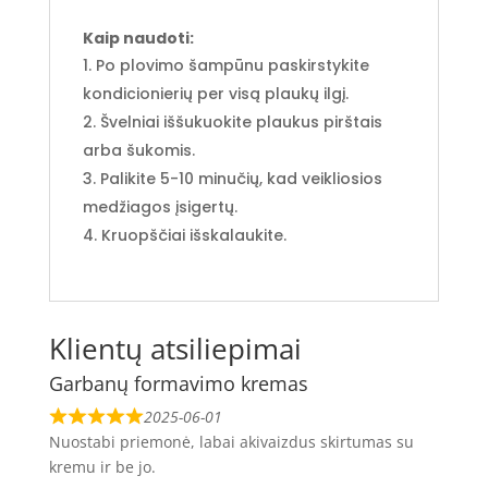
Kaip naudoti:
Po plovimo šampūnu paskirstykite
kondicionierių per visą plaukų ilgį.
Švelniai iššukuokite plaukus pirštais
arba šukomis.
Palikite 5-10 minučių, kad veikliosios
medžiagos įsigertų.
Kruopščiai išskalaukite.
Klientų atsiliepimai
Garbanų formavimo kremas
2025-06-01
Nuostabi priemonė, labai akivaizdus skirtumas su
kremu ir be jo.