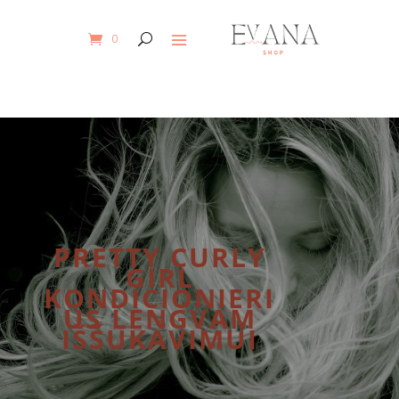
0
PRETTY CURLY
GIRL
KONDICIONIERI
US LENGVAM
IŠŠUKAVIMUI