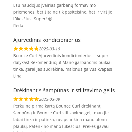
Esu naudojus įvairias garbanų formavimo
priemones, bet šita ne tik pasiteisino, bet ir viršijo
lūkesčius. Super! 😍
Reda
Ajurvedinis kondicionierius
2025-03-10
Bounce Curl Ajurvedinis kondicionierius – super
dalykas! Rekomenduoju! Mano garbanoms puikiai
tinka, gerai jas sudrėkina, malonus gaivus kvapas!
Lina
Drėkinantis šampūnas ir stilizavimo gelis
2025-03-09
Perku ne pirmą kartą Bounce Curl drėkinantį
šampūną ir Bounce Curl stilizavimo gelį, man jie
labai tinka ir patinka, neapsunkina mano plonų
plaukų. Patenkino mano lūkesčius. Prekes gavau