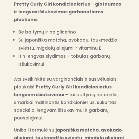
Pretty Curly Girl
kondicionierius – glotnumas
ir lengvas iššukavimas garbanotiems
plaukams
Be baltymų ir be glicerino
Su japoniška matcha, avokadu, taukmedžio
sviestu, migdolų aliejumi ir vitaminu E
Itin lengvas slydimas – tobulas garbanų
iššukavimui
Atsisveikinkite su varginančiais ir susivėlusiais
plaukais!
Pretty Curly Girl kondicionierius
lengvam iššukavimui
– tai baltymų neturintis,
smarkiai maitinantis kondicionierius, sukurtas
specialiai lengvam iššukavimui ir garbanų
puoselėjimui.
Unikali formulė su
japoniška matcha, avokado
aliejumi, taukmedžio sviestu, migdolų aliejumi