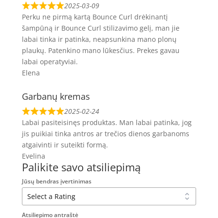
2025-03-09
Perku ne pirmą kartą Bounce Curl drėkinantį
šampūną ir Bounce Curl stilizavimo gelį, man jie
labai tinka ir patinka, neapsunkina mano plonų
plaukų. Patenkino mano lūkesčius. Prekes gavau
labai operatyviai.
Elena
Garbanų kremas
2025-02-24
Labai pasiteisinęs produktas. Man labai patinka, jog
jis puikiai tinka antros ar trečios dienos garbanoms
atgaivinti ir suteikti formą.
Evelina
Palikite savo atsiliepimą
Jūsų bendras įvertinimas
Atsiliepimo antraštė