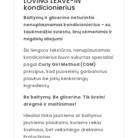
LOVING LEAVE-IN
kondicionierius
Baltymų ir glicerino neturintis
nenuplaunamas kondicionierius – su
taukmedžio sviestu, linų sėmenimis ir
migdolų aliejumi
Šis lengvos tekstūros, nenuplaunamas
kondicionierius buvo sukurtas specialiai
pagal
Curly Girl Method (CGM)
principus, kad puoselėtų garbanotus
plaukus be jokių kenksmingų
ingredientų.
Be baltymų. Be glicerino. Tik švelni
drėgmė ir maitinimas!
Idealiai tinka jautriems ar baltymui
jautriems plaukams, kuriems reikia
švelnaus, bet veiksmingo drėkinimo.
Praturtintas: