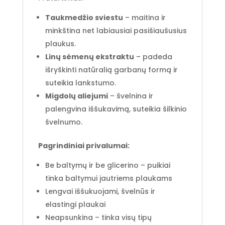
Taukmedžio sviestu
– maitina ir
minkština net labiausiai pasišiaušusius
plaukus.
Linų sėmenų ekstraktu
– padeda
išryškinti natūralią garbanų formą ir
suteikia lankstumo.
Migdolų aliejumi
– švelnina ir
palengvina iššukavimą, suteikia šilkinio
švelnumo.
Pagrindiniai privalumai:
Be baltymų ir be glicerino – puikiai
tinka baltymui jautriems plaukams
Lengvai iššukuojami, švelnūs ir
elastingi plaukai
Neapsunkina – tinka visų tipų