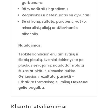
garbanoms
98 % natūralių ingredientų
Veganiškas ir netestuotas su gyvūnais
Be silikonų, sulfatų, parabenų, vaško,
mineralinių aliejų ar džiovinančio
alkoholio
Naudojimas:
Tepkite kondicionierių ant švarių ir
šlapių plaukų. Švelniai išskirstykite po
plaukus sekcijomis, naudodami platų
šukas ar pirštus. Nenuskalaukite.
Geriausiam rezultatui pasiekti –
užbaikite formavimą su mūsų
Flaxseed
gelio
pagalba.
Klientų atsiliepimai