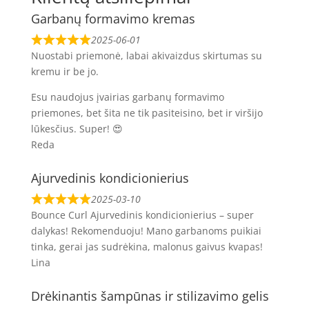
Garbanų formavimo kremas
2025-06-01
Nuostabi priemonė, labai akivaizdus skirtumas su
kremu ir be jo.
Esu naudojus įvairias garbanų formavimo
priemones, bet šita ne tik pasiteisino, bet ir viršijo
lūkesčius. Super! 😍
Reda
Ajurvedinis kondicionierius
2025-03-10
Bounce Curl Ajurvedinis kondicionierius – super
dalykas! Rekomenduoju! Mano garbanoms puikiai
tinka, gerai jas sudrėkina, malonus gaivus kvapas!
Lina
Drėkinantis šampūnas ir stilizavimo gelis