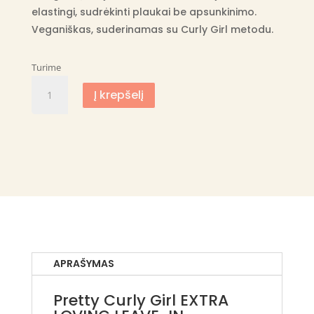
elastingi, sudrėkinti plaukai be apsunkinimo.
Veganiškas, suderinamas su Curly Girl metodu.
Turime
produkto
Į krepšelį
kiekis:
Pretty
Curly
Girl
nenuplaunamas
kondicionierius
APRAŠYMAS
Pretty Curly Girl EXTRA