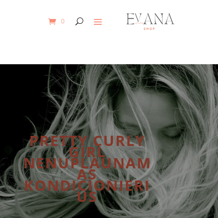
0
PRETTY CURLY
GIRL
NENUPLAUNAM
AS
KONDICIONIERI
US